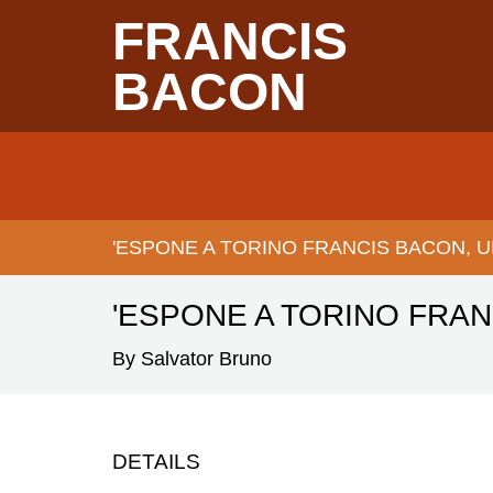
Skip
FRANCIS
to
main
content
BACON
Main
navigation
'ESPONE A TORINO FRANCIS BACON, UN
BREADCRUMB
'ESPONE A TORINO FRAN
By Salvator Bruno
DETAILS